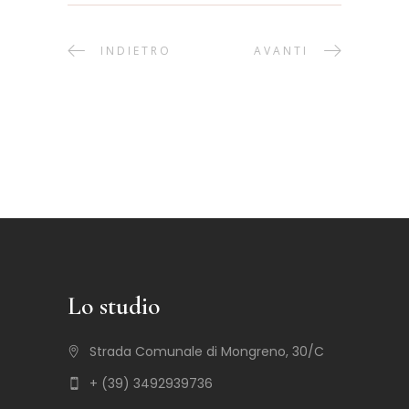
INDIETRO
AVANTI
Lo studio
Strada Comunale di Mongreno, 30/C
+ (39) 3492939736