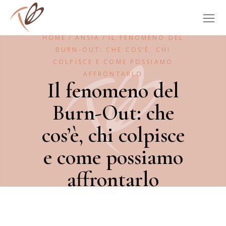
HOME
ANSIA
IL FENOMENO DEL
BURN-OUT: CHE COS’È, CHI
COLPISCE E COME POSSIAMO
AFFRONTARLO
Il fenomeno del
Burn-Out: che
cos’è, chi colpisce
e come possiamo
affrontarlo